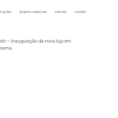
licações
projetos especiais
noticias
contato
ish – Inauguração da nova loja em
anema