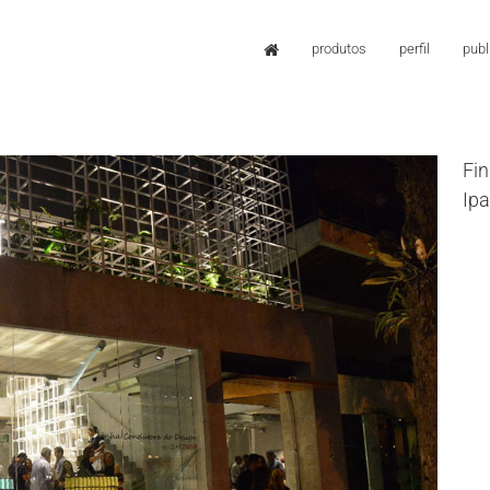
produtos
perfil
pub
Fin
Ip