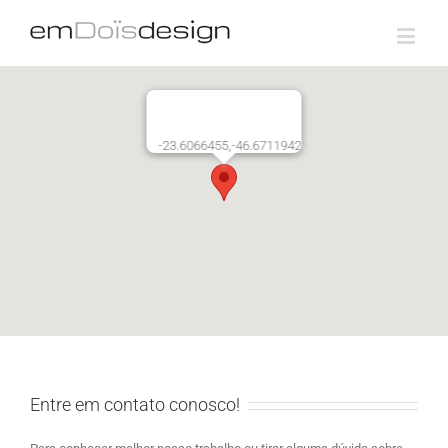
-23.6066455,-46.6711942
Entre em contato conosco!